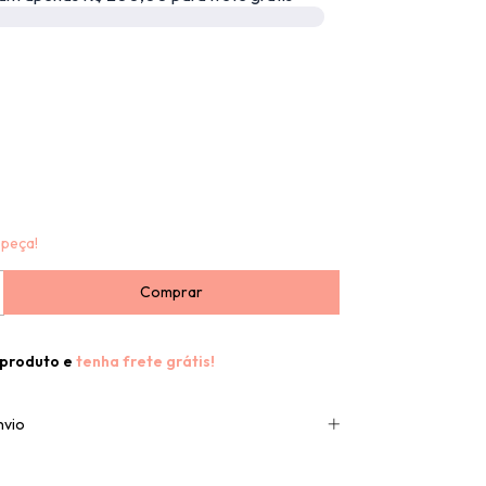
 peça!
 produto e
tenha frete grátis!
nvio