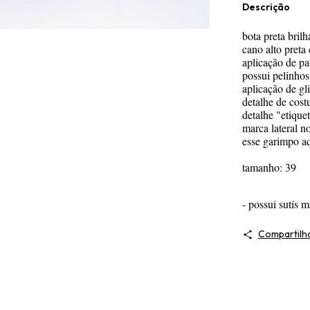
Descrição
bota preta bril
cano alto preta
aplicação de p
possui pelinhos
aplicação de gl
detalhe de cost
detalhe "etiqu
marca lateral n
esse garimpo a
tamanho: 39
- possui sutís m
Compartilh