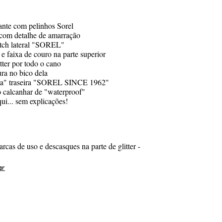
hante com pelinhos Sorel
 com detalhe de amarração
atch lateral "SOREL"
 e faixa de couro na parte superior
itter por todo o cano
ura no bico dela
eta" traseira "SOREL SINCE 1962"
o calcanhar de "waterproof"
qui... sem explicações!
arcas de uso e descasques na parte de glitter -
ar