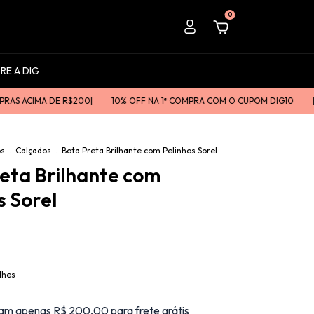
0
RE A DIG
IMA DE R$200ㅤㅤ|
10% OFF NA 1ª COMPRA COM O CUPOM DIG10
|ㅤㅤNOVI
os
.
Calçados
.
Bota Preta Brilhante com Pelinhos Sorel
eta Brilhante com
s Sorel
lhes
am apenas R$ 200,00 para frete grátis