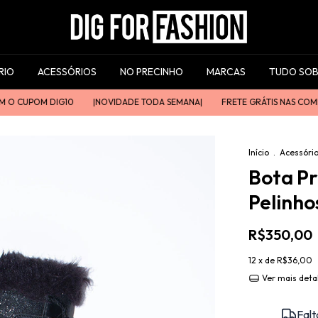
RIO
ACESSÓRIOS
NO PRECINHO
MARCAS
TUDO SOB
UPOM DIG10
|ㅤㅤNOVIDADE TODA SEMANAㅤㅤ|
FRETE GRÁTIS NAS COMPRAS AC
Início
.
Acessóri
Bota Pr
Pelinho
R$350,00
12
x de
R$36,00
Ver mais deta
Falt