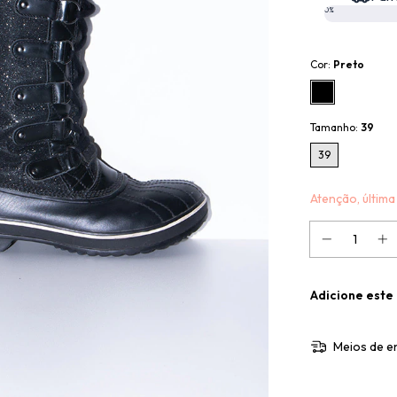
0%
Cor:
Preto
Tamanho:
39
39
Atenção, última
Adicione este
Meios de e