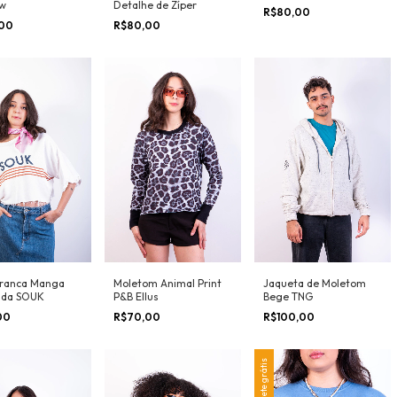
aw
Detalhe de Zíper
R$80,00
,00
R$80,00
Branca Manga
Moletom Animal Print
Jaqueta de Moletom
ada SOUK
P&B Ellus
Bege TNG
00
R$70,00
R$100,00
Frete grátis