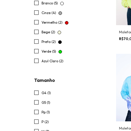
Branco (5)
Cinza (4)
Vermelho (2)
Bege (2)
Moleto
R$70,
Preto (2)
Verde (5)
Azul Claro (2)
Tamanho
G4 (1)
G5 (1)
Pp (1)
P (2)
Moleto