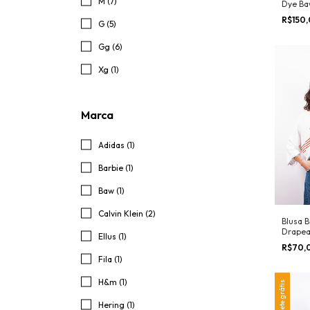
M (7)
Dye B
R$150
G (5)
Gg (6)
Xg (1)
Marca
Adidas (1)
Barbie (1)
Baw (1)
Calvin Klein (2)
Blusa 
Drape
Ellus (1)
R$70,
Fila (1)
H&m (1)
Frete grátis
Hering (1)