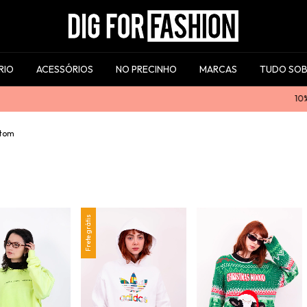
RIO
ACESSÓRIOS
NO PRECINHO
MARCAS
TUDO SOB
10% OFF N
tom
Frete grátis