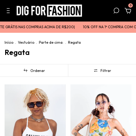
0
OMPRAS ACIMA DE R$200ㅤㅤ|
10% OFF NA 1ª COMPRA COM O CUPOM DIG10
Início
.
Vestuário
.
Parte de cima:
.
Regata
Regata
Ordenar
Filtrar