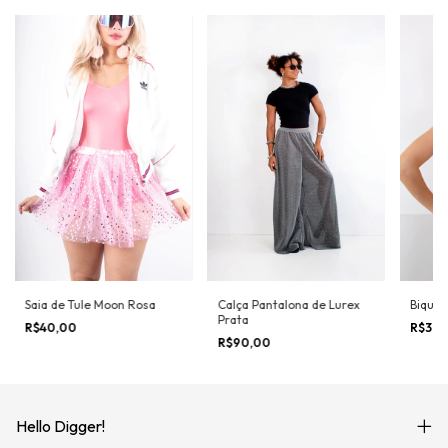
Saia de Tule Moon Rosa
Calça Pantalona de Lurex
Biquíni
Prata
R$40,00
R$30
R$90,00
Hello Digger!