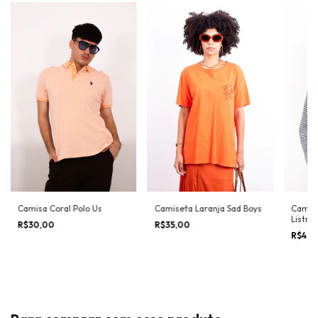
Camisa Coral Polo Us
Camiseta Laranja Sad Boys
Camis
Listra
R$30,00
R$35,00
R$45,