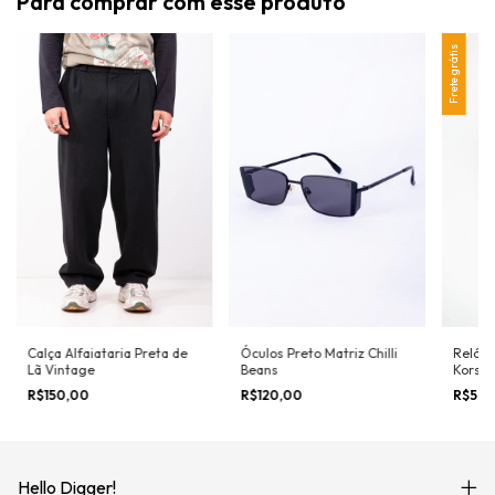
Para comprar com esse produto
Frete grátis
Calça Alfaiataria Preta de
Óculos Preto Matriz Chilli
Relógi
Lã Vintage
Beans
Kors 
R$150,00
R$120,00
R$50
Hello Digger!