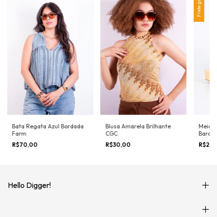
Frete grátis
Bata Regata Azul Bordada
Blusa Amarela Brilhante
Meia P
Farm
CGC
Barcel
R$70,00
R$30,00
R$27
Hello Digger!