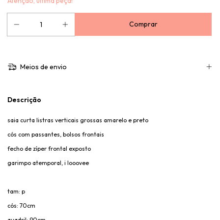
Atenção, última peça!
Meios de envio
Descrição
saia curta listras verticais grossas amarelo e preto
cós com passantes, bolsos frontais
fecho de zíper frontal exposto
garimpo atemporal, i looovee
tam: p
cós: 70cm
quadril: 90cm