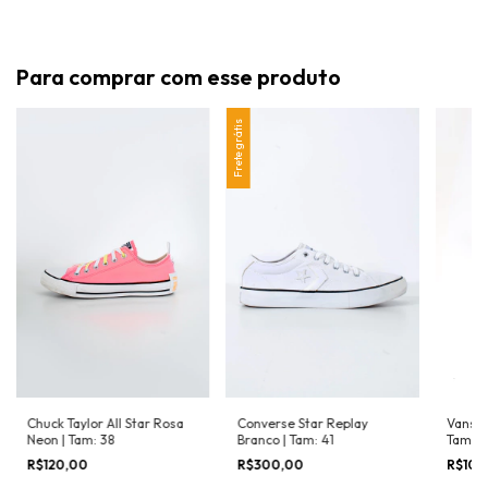
Para comprar com esse produto
Frete grátis
Chuck Taylor All Star Rosa
Converse Star Replay
Vans O
Neon | Tam: 38
Branco | Tam: 41
Tam: 3
R$120,00
R$300,00
R$100