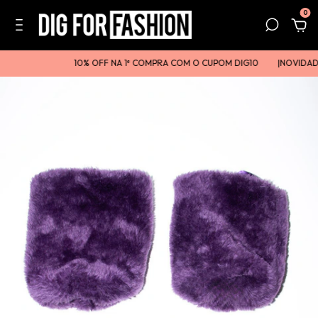
0
10% OFF NA 1ª COMPRA COM O CUPOM DIG10
|ㅤㅤNOVIDADE 