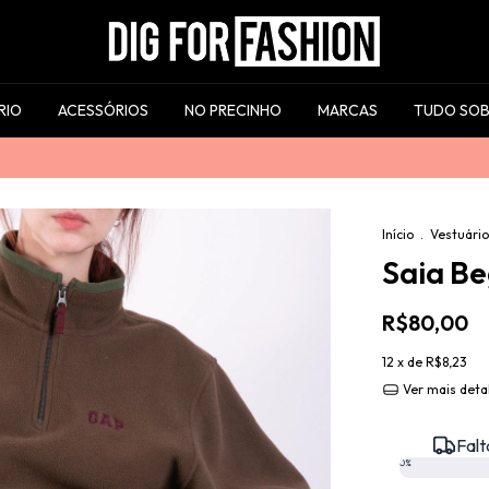
RIO
ACESSÓRIOS
NO PRECINHO
MARCAS
TUDO SOB
10% 
Início
.
Vestuário
Saia Be
R$80,00
12
x de
R$8,23
Ver mais deta
Falt
0%