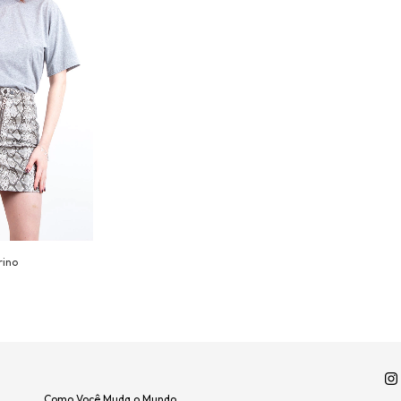
rino
Como Você Muda o Mundo