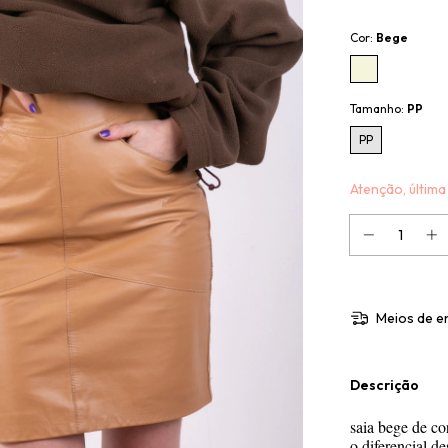
Cor:
Bege
Tamanho:
PP
PP
Atenção, última
Meios de e
Descrição
saia bege de co
o diferencial d