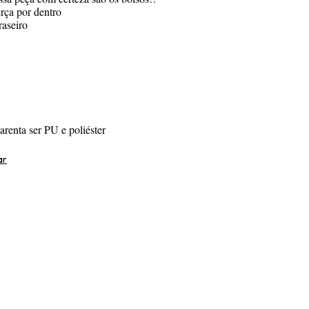
rça por dentro
raseiro
renta ser PU e poliéster
ar