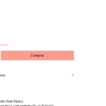
 peça!
nvio
rino bem básica
essa peça com certeza são os bolsos!!