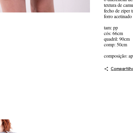
textura de camu
fecho de zíper t
forro acetinado
tam: pp
cós: 66cm
quadril: 90cm
comp: 50cm
composição: apa
Compartilh