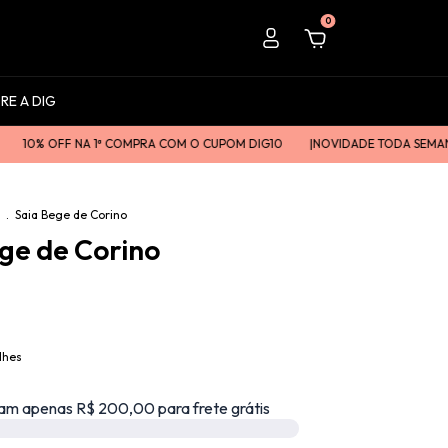
0
RE A DIG
OFF NA 1ª COMPRA COM O CUPOM DIG10
|ㅤㅤNOVIDADE TODA SEMANAㅤㅤ|
F
.
Saia Bege de Corino
ge de Corino
lhes
am apenas R$ 200,00 para frete grátis