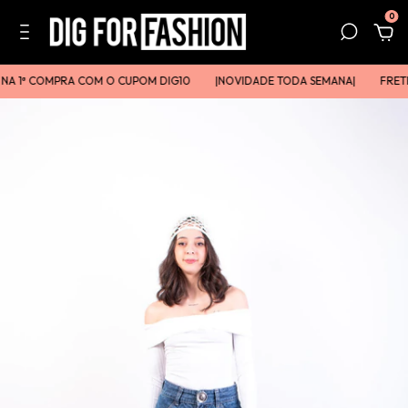
0
NA 1ª COMPRA COM O CUPOM DIG10
|ㅤㅤNOVIDADE TODA SEMANAㅤㅤ|
FRETE 