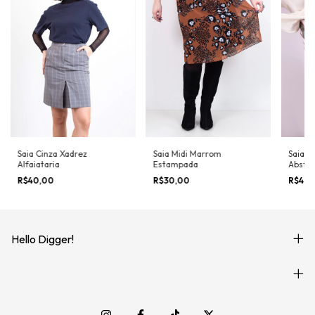
Saia Cinza Xadrez
Saia Midi Marrom
Saia B
Alfaiataria
Estampada
Abstra
R$40,00
R$30,00
R$40
Hello Digger!