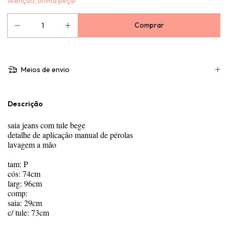
Atenção, última peça!
Meios de envio
Descrição
saia jeans com tule bege
detalhe de aplicação manual de pérolas
lavagem a mão
tam: P
cós: 74cm
larg: 96cm
comp:
saia: 29cm
c/ tule: 73cm