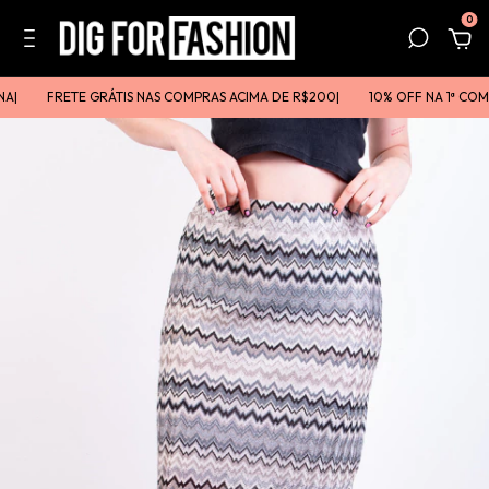
0
|
FRETE GRÁTIS NAS COMPRAS ACIMA DE R$200ㅤㅤ|
10% OFF NA 1ª COM