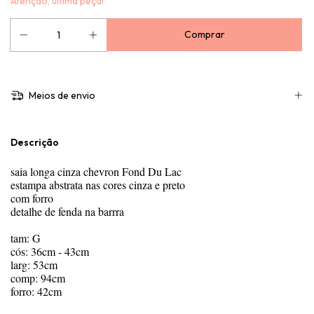
Atenção, última peça!
Meios de envio
Descrição
saia longa cinza chevron Fond Du Lac
estampa abstrata nas cores cinza e preto
com forro
detalhe de fenda na barrra
tam: G
cós: 36cm - 43cm
larg: 53cm
comp: 94cm
forro: 42cm