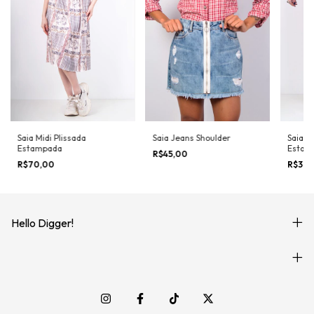
Saia Midi Plissada
Saia Jeans Shoulder
Saia M
Estampada
Estam
R$45,00
R$70,00
R$30
Hello Digger!