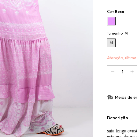
Cor:
Rosa
Tamanho:
M
M
Atenção, última
Meios de e
Descrição
saia longa evas
estampa de man