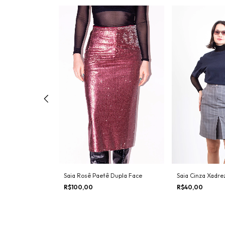
a Folhagem Zara
Saia Rosê Paetê Dupla Face
Saia Cinza Xadrez
R$100,00
R$40,00