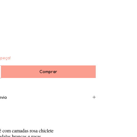
 peça!
nvio
ê com camadas rosa chiclete
dalas brancas e rosas