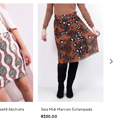
Frete grátis
Paetê Abstrata
Saia Midi Marrom Estampada
Saia Midi Azul d
R$30,00
R$250,00