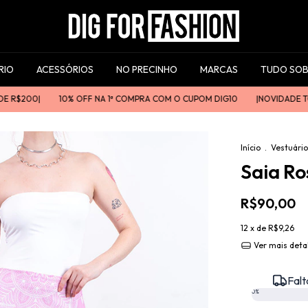
RIO
ACESSÓRIOS
NO PRECINHO
MARCAS
TUDO SOB
00ㅤㅤ|
10% OFF NA 1ª COMPRA COM O CUPOM DIG10
|ㅤㅤNOVIDADE TODA S
Início
.
Vestuário
Saia R
R$90,00
12
x de
R$9,26
Ver mais deta
Falt
0%