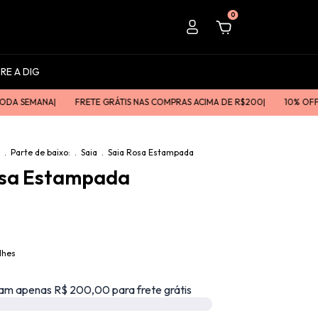
0
RE A DIG
EMANAㅤㅤ|
FRETE GRÁTIS NAS COMPRAS ACIMA DE R$200ㅤㅤ|
10% OFF NA 
.
Parte de baixo:
.
Saia
.
Saia Rosa Estampada
osa Estampada
lhes
am apenas R$ 200,00 para frete grátis