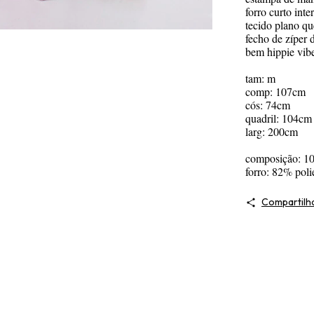
forro curto inte
tecido plano q
fecho de zíper 
bem hippie vibe
tam: m
comp: 107cm
cós: 74cm
quadril: 104cm
larg: 200cm
composição: 10
forro: 82% poli
Compartilh