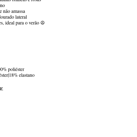
rno
ue não amassa
dourado lateral
s, ideal para o verão ☮️
0% poliéster
éster|18% elastano
ar