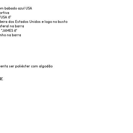
om babado azul USA
ortiva
"USA 6"
deira dos Estados Unidos e logo no busto
ateral na barra
 "JAMES 6"
nho na barra
enta ser poliéster com algodão
ar