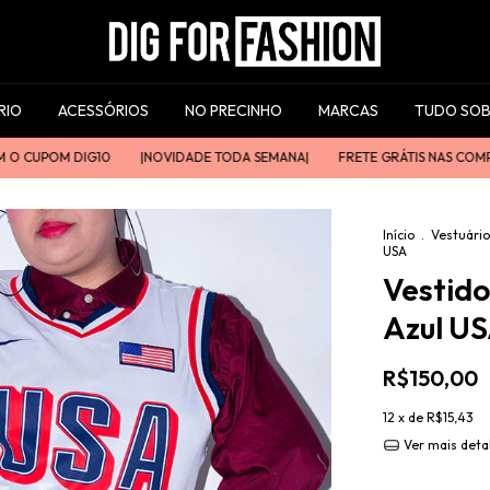
RIO
ACESSÓRIOS
NO PRECINHO
MARCAS
TUDO SOB
UPOM DIG10
|ㅤㅤNOVIDADE TODA SEMANAㅤㅤ|
FRETE GRÁTIS NAS COMPRAS AC
Início
.
Vestuário
USA
Vestid
Azul U
R$150,00
12
x de
R$15,43
Ver mais deta