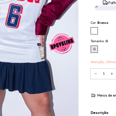
Falt
0%
Cor:
Branco
Tamanho:
G
G
Atenção, última
Meios de e
Descrição