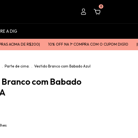
0
RE A DIG
IMA DE R$200ㅤㅤ|
10% OFF NA 1ª COMPRA COM O CUPOM DIG10
|ㅤㅤNOVI
.
Parte de cima:
.
Vestido Branco com Babado Azul
o Branco com Babado
SA
lhes