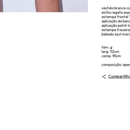
vestido branco c
estilo regata esp
estampa frontal 
aplicação da ban
aplicação patch l
estampa traseira
babado azul mari
tam: g
larg: 112cm
comp: 95cm
composição: apar
Compartilh