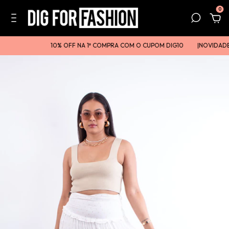
0
10% OFF NA 1ª COMPRA COM O CUPOM DIG10
|ㅤㅤNOVIDADE T